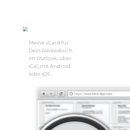
Meine vCard für
Dein Adressbuch
im Outlook, über
iCal, mit Android
oder iOS…